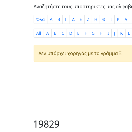
Αναζητήστε τους υποστηρικτές μας αλφαβ
Όλα
Α
Β
Γ
Δ
Ε
Ζ
Η
Θ
Ι
Κ
Λ
All
A
B
C
D
E
F
G
H
I
J
K
L
Δεν υπάρχει χορηγός με το γράμμα Ξ
19829