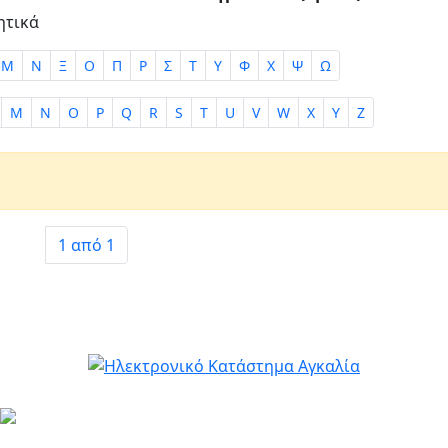
ητικά
Μ
Ν
Ξ
Ο
Π
Ρ
Σ
Τ
Υ
Φ
Χ
Ψ
Ω
M
N
O
P
Q
R
S
T
U
V
W
X
Y
Z
1 από 1