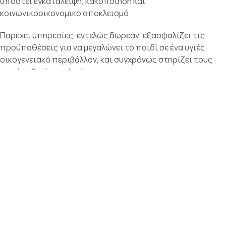
υποστεί εγκατάλειψη, κακοποίηση και
κοινωνικοοικονομικό αποκλεισμό.
Παρέχει υπηρεσίες, εντελώς δωρεάν, εξασφαλίζει τις
προϋποθέσεις για να μεγαλώνει το παιδί σε ένα υγιές
οικογενειακό περιβάλλον, και συγχρόνως στηρίζει τους
γονείς ηθικά και υλικά.
Τελευταία Νέα
20/07/2026: Δράση
"Eνδύματος