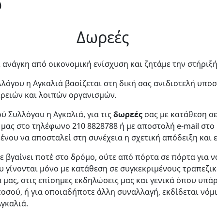
ώ
Δωρεές
 ανάγκη από οικονομική ενίσχυση και ζητάμε την στήριξή
όγου η Αγκαλιά βασίζεται στη δική σας ανιδιοτελή υποστ
αιρειών και λοιπών οργανισμών.
ύ Συλλόγου η Αγκαλιά,
για τις
δωρεές
σας με κατάθεση σε
ας στο τηλέφωνο 210 8828788 ή με αποστολή e-mail στο i
μένου να αποσταλεί στη συνέχεια η σχετική απόδειξη και
ε βγαίνει ποτέ στο δρόμο, ούτε από πόρτα σε πόρτα για ν
υ γίνονται μόνο με κατάθεση σε συγκεκριμένους τραπεζι
α μας, στις επίσημες εκδηλώσεις μας και γενικά όπου υπ
ποσού, ή για οποιαδήποτε άλλη συναλλαγή, εκδίδεται νόμ
γκαλιά.